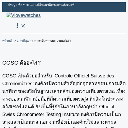
Skip
คุณ
ชื่อ*
อีเมล*
ลิ้งค์
ประมูล ซื้อ ขาย แลกเปลี่ยนนาฬิกาแบรนด์เนมแท้
to
ให้
เครดิต
content
เครดิต
..................
หน้าหลัก
เวลามีคุณค่า
สถาบันทดสอบความแม่นยำ
COSC คืออะไร?
COSC เป็นตัวย่อสำหรับ ‘Contrôle Officiel Suisse des
Chronomètres’ องค์กรมีความสำคัญต่ออุตสาหกรรมการผลิต
นาฬิกาของสวิสในฐานะเสาหลักของความเที่ยงตรงและเที่ยง
ตรงของนาฬิกาข้อมือที่มีความเที่ยงตรงสูง ที่ผลิตในประเทศ
สวิสเซอร์แลนด์ ยังเป็นที่รู้จักในภาษาอังกฤษว่า Official
Swiss Chronometer Testing Institute องค์กรมีความเป็นก
ลางและเป็นกลาง นอกจากนี้ยังเป็นองค์กรไม่แสวงหาผล