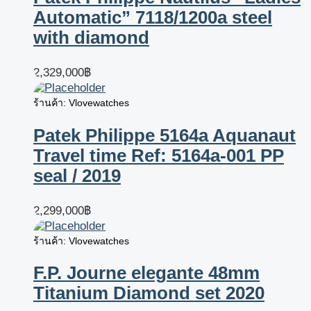
Automatic” 7118/1200a steel
with diamond
2,329,000
฿
ร้านค้า: Vlovewatches
Patek Philippe 5164a Aquanaut
Travel time Ref: 5164a-001 PP
seal / 2019
2,299,000
฿
ร้านค้า: Vlovewatches
F.P. Journe elegante 48mm
Titanium Diamond set 2020