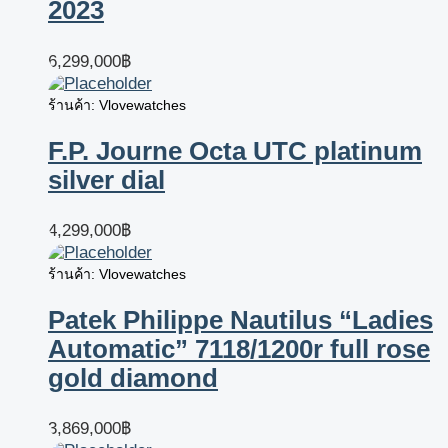
2023
6,299,000
฿
ร้านค้า: Vlovewatches
F.P. Journe Octa UTC platinum
silver dial
4,299,000
฿
ร้านค้า: Vlovewatches
Patek Philippe Nautilus “Ladies
Automatic” 7118/1200r full rose
gold diamond
3,869,000
฿