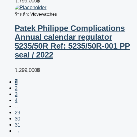
1,799,000
฿
ร้านค้า: Vlovewatches
Patek Philippe Complications
Annual calendar regulator
5235/50R Ref: 5235/50R-001 PP
seal / 2022
1,299,000
฿
1
2
3
4
…
29
30
31
→