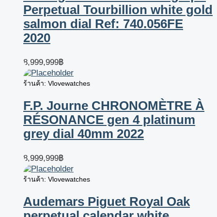
Perpetual Tourbillion white gold
salmon dial Ref: 740.056FE
2020
8,999,999
฿
ร้านค้า: Vlovewatches
F.P. Journe CHRONOMÈTRE À
RÉSONANCE gen 4 platinum
grey dial 40mm 2022
8,999,999
฿
ร้านค้า: Vlovewatches
Audemars Piguet Royal Oak
perpetual calendar white