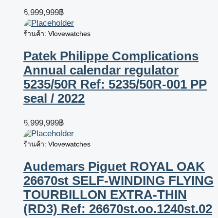
6,999,999
฿
ร้านค้า: Vlovewatches
Patek Philippe Complications
Annual calendar regulator
5235/50R Ref: 5235/50R-001 PP
seal / 2022
6,999,999
฿
ร้านค้า: Vlovewatches
Audemars Piguet ROYAL OAK
26670st SELF-WINDING FLYING
TOURBILLON EXTRA-THIN
(RD3) Ref: 26670st.oo.1240st.02