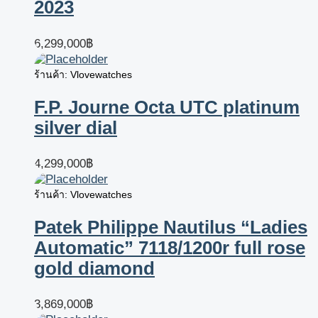
2023
6,299,000
฿
ร้านค้า: Vlovewatches
F.P. Journe Octa UTC platinum
silver dial
4,299,000
฿
ร้านค้า: Vlovewatches
Patek Philippe Nautilus “Ladies
Automatic” 7118/1200r full rose
gold diamond
3,869,000
฿