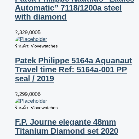
Automatic” 7118/1200a steel
with diamond
2,329,000
฿
ร้านค้า: Vlovewatches
Patek Philippe 5164a Aquanaut
Travel time Ref: 5164a-001 PP
seal / 2019
2,299,000
฿
ร้านค้า: Vlovewatches
F.P. Journe elegante 48mm
Titanium Diamond set 2020