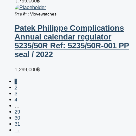
1,799,000
฿
ร้านค้า: Vlovewatches
Patek Philippe Complications
Annual calendar regulator
5235/50R Ref: 5235/50R-001 PP
seal / 2022
1,299,000
฿
1
2
3
4
…
29
30
31
→