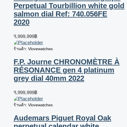
Perpetual Tourbillion white gold
salmon dial Ref: 740.056FE
2020
8,999,999
฿
ร้านค้า: Vlovewatches
F.P. Journe CHRONOMÈTRE À
RÉSONANCE gen 4 platinum
grey dial 40mm 2022
8,999,999
฿
ร้านค้า: Vlovewatches
Audemars Piguet Royal Oak
perpetual calendar white