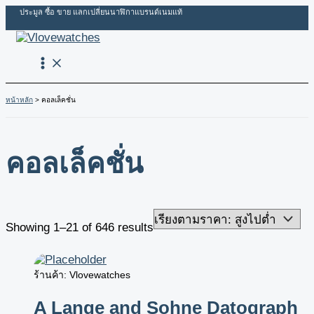
Skip
Sorted
ประมูล ซื้อ ขาย แลกเปลี่ยนนาฬิกาแบรนด์เนมแท้
to
by
content
price:
high
to
low
หน้าหลัก
คอลเล็คชั่น
คอลเล็คชั่น
Showing 1–21 of 646 results
ร้านค้า: Vlovewatches
A Lange and Sohne Datograph