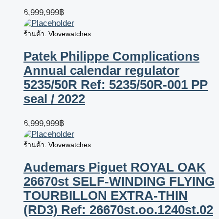
6,999,999
฿
ร้านค้า: Vlovewatches
Patek Philippe Complications
Annual calendar regulator
5235/50R Ref: 5235/50R-001 PP
seal / 2022
6,999,999
฿
ร้านค้า: Vlovewatches
Audemars Piguet ROYAL OAK
26670st SELF-WINDING FLYING
TOURBILLON EXTRA-THIN
(RD3) Ref: 26670st.oo.1240st.02