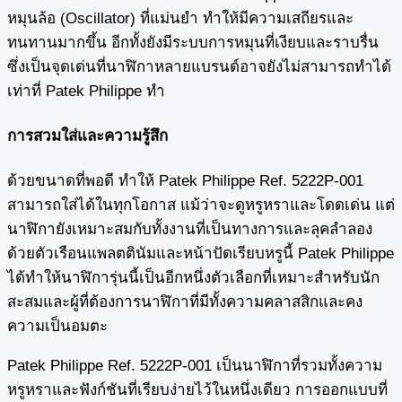
หมุนล้อ (Oscillator) ที่แม่นยำ ทำให้มีความเสถียรและ
ทนทานมากขึ้น อีกทั้งยังมีระบบการหมุนที่เงียบและราบรื่น
ซึ่งเป็นจุดเด่นที่นาฬิกาหลายแบรนด์อาจยังไม่สามารถทำได้
เท่าที่ Patek Philippe ทำ
การสวมใส่และความรู้สึก
ด้วยขนาดที่พอดี ทำให้ Patek Philippe Ref. 5222P-001
สามารถใส่ได้ในทุกโอกาส แม้ว่าจะดูหรูหราและโดดเด่น แต่
นาฬิกายังเหมาะสมกับทั้งงานที่เป็นทางการและลุคลำลอง
ด้วยตัวเรือนแพลตตินัมและหน้าปัดเรียบหรูนี้ Patek Philippe
ได้ทำให้นาฬิการุ่นนี้เป็นอีกหนึ่งตัวเลือกที่เหมาะสำหรับนัก
สะสมและผู้ที่ต้องการนาฬิกาที่มีทั้งความคลาสสิกและคง
ความเป็นอมตะ
Patek Philippe Ref. 5222P-001 เป็นนาฬิกาที่รวมทั้งความ
หรูหราและฟังก์ชันที่เรียบง่ายไว้ในหนึ่งเดียว การออกแบบที่