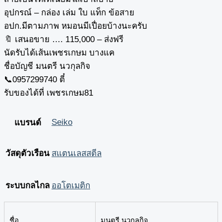
อุปกรณ์ – กล่อง เล่ม ใบ แท็ก ข้อสาย
อปก.มีตามภาพ หมอนมีเปื่อยบ้างนะครับ
🔖 เสนอขาย …. 115,000 – ส่งฟรี
นัดรับได้เส้นเพชรเกษม บางแค
ชื่อบัญชี มนตรี นวกุลกิจ
📞0957299740 ตี๋
รับของได้ที่ เพชรเกษม81
Seiko
แบรนด์
วัสดุตัวเรือน
สแตนเลสสตีล
ระบบกลไกล
ออโตเมติก
ชื่อ
มนตรี นวกุลกิจ