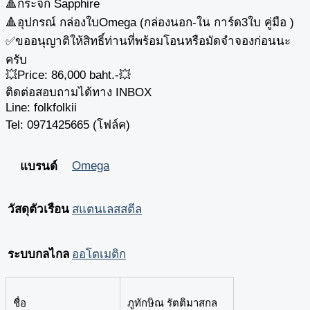
🔺กระจก Sapphire
🔺อุปกรณ์ กล่องใบOmega (กล่องนอก-ใน การ์ด3ใบ คู่มือ )
✅ขออนุญาติให้สิทธิ์ท่านที่พร้อมโอนหรือมัดจำจองก่อนนะ
ครับ
💥Price: 86,000 baht.-💥
ติดต่อสอบถามได้ทาง INBOX
Line: folkfolkii
Tel: 0971425665 (โฟล์ค)
Omega
แบรนด์
วัสดุตัวเรือน
สแตนเลสสตีล
ระบบกลไกล
ออโตเมติก
ชื่อ
ภูทักษิณ รัตติมาสกล