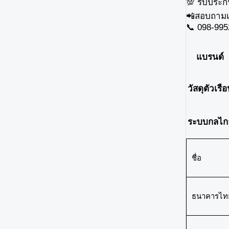
💯 รับประกั
📲สอบถามเพ
📞 098-99
แบรนด์
วัสดุตัวเรื
ระบบกลไก
ชื่อ
ธนาคารไท