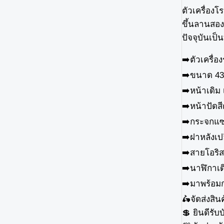
ตัวเครื่องโ
ขึ้นลานสอ
ปัจจุบันเป
➡️ตัวเครื่
➡️ขนาด 43
➡️หน้าเดิม 
➡️หน้าปัด
➡️กระจกแซ
➡️ฝาหลังเป
➡️สายโอริสเ
➡️นาฬิกาเด
➡️มาพร้อมก
🛵จัดส่งสิน
💲 ยินดี​รั