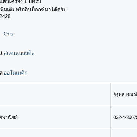
นตัวเครื่อง 1 ปีครับ
ิ่มเติมหริออินบ็อกซ์มาได้ครับ
52428
Oris
อน
สแตนเลสสตีล
ล
ออโตเมติก
อัฐพล เขมวล
ยพาณิชย์
032-4-3967