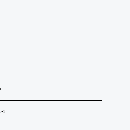
ี
5-1