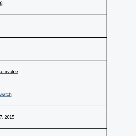
28
Kemvalee
.watch
7, 2015