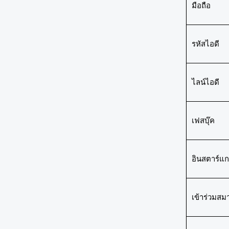
มือถือ
รหัสไอดี
ไลน์ไอดี
เฟสบุ๊ค
อินสตาร์แ
เข้าร่วมสม