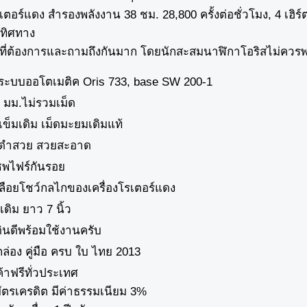
รเตอร์แดง สำรองพลังงาน 38 ชม. 28,800 ครั้งต่อชั่วโมง, 4 เฮิร์
งทิศทาง
็นที่ต้องการและถามถึงกันมาก โดยนักสะสมนาฬิกาโอริสไม่คว
องระบบออโตเมติค Oris 733, base SW 200-1
 มม.ไม่รวมเม็ด
เข็มเดิม เม็ดมะยมเดิมแท้
สีดำสวย สวยสะอาด
พไฟร์กันรอย
ลือยโชว์กลไกของเครื่องโรเตอร์แดง
ดิม ยาว 7 นิ้ว
ินดีพร้อมใช้งานครับ
ล่อง คู่มือ ครบ ใบ ไทย 2013
ค้าฟรีทั่วประเทศ
บ​บัตรเครดิต มีค่าธรรมเนียม 3%