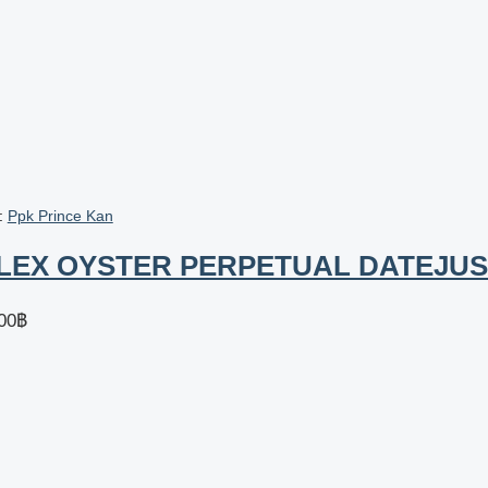
า:
Ppk Prince Kan
LEX OYSTER PERPETUAL DATEJUST B
00
฿