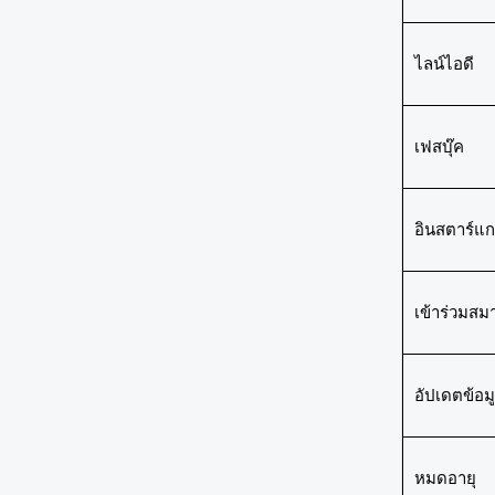
ไลน์ไอดี
เฟสบุ๊ค
อินสตาร์แ
เข้าร่วมสม
อัปเดตข้อมู
หมดอายุ