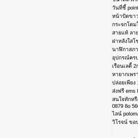
วันที่ชี้ po
หน้าปัดขาว
กระจกโดมใส
สายแท้ ลา
ฝาหลังใสโช
นาฬิกาสภาพ
อุปกรณ์ครบ
เรือนเลดี้ 2
หายากเพราะ
ปล่อยเพียง
ส่งฟรี ems 
สนใจทักหร
0879 8o 56
ไลน์ polom
วิโรจน์ ขอ