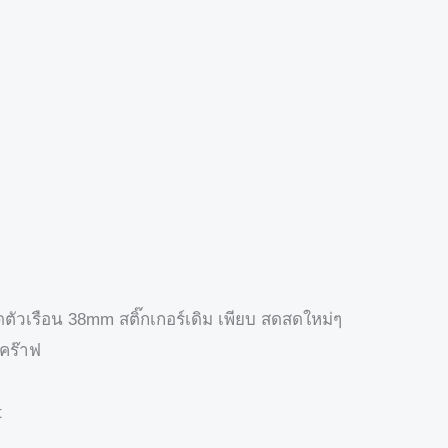
ัวเรือน 38mm สติ๊กเกอร์เดิม เพียบ สดสดใหม่ๆ
ะคร๊าฟ
t