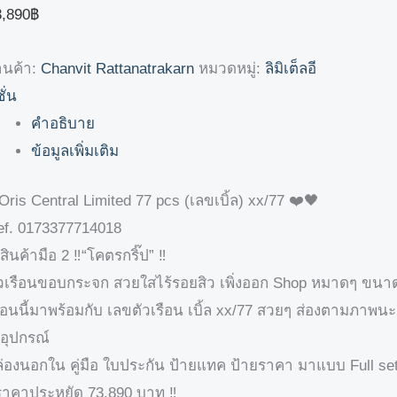
3,890
฿
านค้า:
Chanvit Rattanatrakarn
หมวดหมู่:
ลิมิเต็ลอี
ชั่น
คำอธิบาย
ข้อมูลเพิ่มเติม
ris Central Limited 77 pcs (เลขเบิ้ล) xx/77 ❤️🖤
ef. 0173377714018
สินค้ามือ 2 ‼️“โคตรกริ๊ป” ‼️
ัวเรือนขอบกระจก สวยใสไร้รอยสิว เพิ่งออก Shop หมาดๆ ขนาดต
ือนนี้มาพร้อมกับ เลขตัวเรือน เบิ้ล xx/77 สวยๆ ส่องตามภาพน
อุปกรณ์
ล่องนอกใน คู่มือ ใบประกัน ป้ายแทค ป้ายราคา มาแบบ Full se
ราคาประหยัด 73,890 บาท ‼️