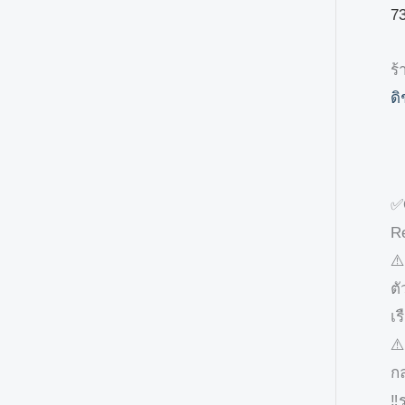
7
ร้
ดิ
✅O
R
⚠️
ต
เร
⚠️
ก
‼️