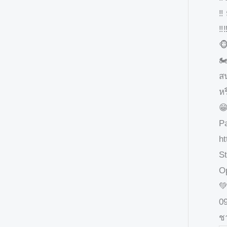
‼️
‼️
🐵
🏍
ส
ห
😁
P
h
St
Op

0
ช