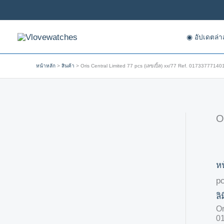
Skip
to
content
◉ อัปเดตล่า
หน้าหลัก
สินค้า
Oris Central Limited 77 pcs (เลขเบิ้ล) xx/77 Ref. 01733777140
O
หน
pc
ลิ
Or
0