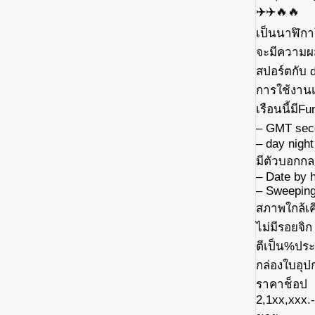
✈️✈️🔥🔥
เป็นนาฬิกา
จะมีความผ
สปอร์ตกับ 
การใช้งานเ
เรือนนี้มีFu
– GMT seco
– day night
มีตัวบอกกล
– Date by 
– Sweepin
สภาพใกล้เค
ไม่มีรอยจิก
ตีเป็น%ป
กล่องใบอุป
ราคาช็อป
2,1xx,xxx.-