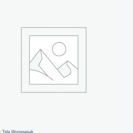
า:
Tida Wongsasuk