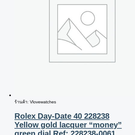
ร้านค้า: Vlovewatches
Rolex Day-Date 40 228238
Yellow gold lacquer “money”
green dial Ref: 228238-0061