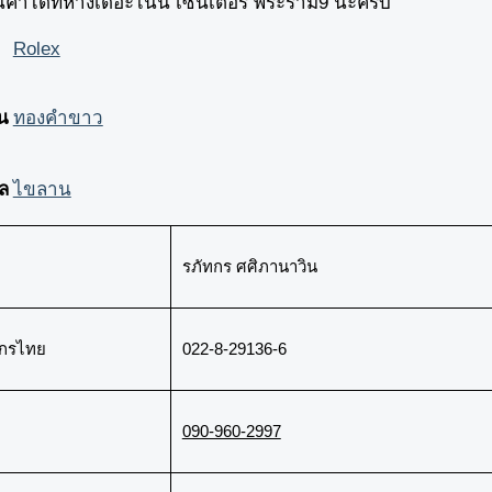
ินค้าได้ที่ห้างเดอะไนน์ เซ็นเตอร์ พระราม9 นะครับ
Rolex
อน
ทองคำขาว
ล
ไขลาน
รภัทกร ศศิภานาวิน
ิกรไทย
022-8-29136-6
090-960-2997