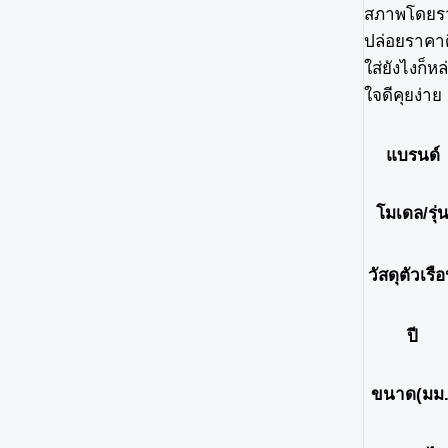
สภาพโดยรวม
ปล่อยราคาด
ใส่ยังไงก็ห
ใจดีคุยง่า
แบรนด์
โมเดล/รุ่
วัสดุตัวเรื
ปี
ขนาด(มม.