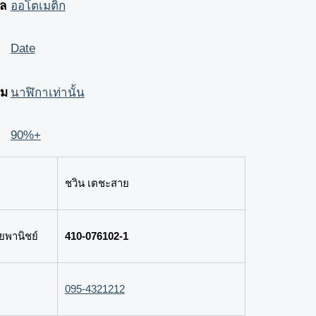
ล
ออโตเมติก
Date
ิม
นาฬิกาเท่านั้น
90%+
ชวิน เตชะสาย
พานิชย์
410-076102-1
095-4321212