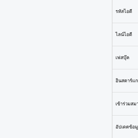
รหัสไอดี
ไลน์ไอดี
เฟสบุ๊ค
อินสตาร์แ
เข้าร่วมสม
อัปเดตข้อมู