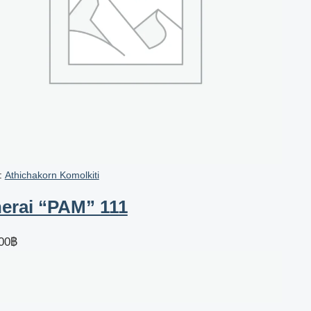
า:
Athichakorn Komolkiti
erai “PAM” 111
00
฿