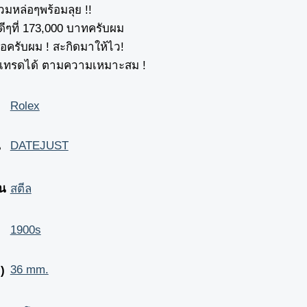
หล่อๆพร้อมลุย !!
ีๆที่ 173,000 บาทครับผม
ล่อครับผม ! สะกิดมาให้ไว!
ย เทรดได้ ตามความเหมาะสม !
Rolex
DATEJUST
น
อน
สตีล
1900s
36 mm.
)