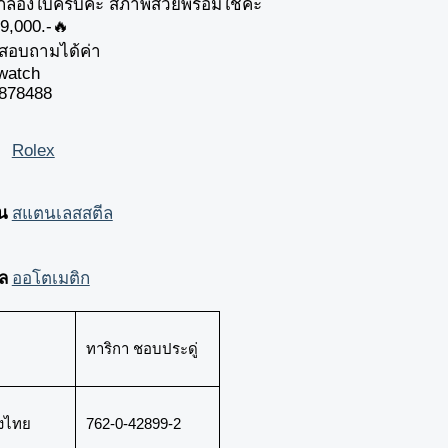
กล่องใบครบค่ะ สภาพสวยพร้อมใช้ค่ะ
9,000.-🔥
สอบถามได้ค่า
ctwatch
-3878488
Rolex
อน
สแตนเลสสตีล
ล
ออโตเมติก
ทาริกา ชอบประดู่
งไทย
762-0-42899-2