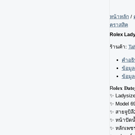
หน้าหลัก
/
คราสสิค
Rolex Lady
ร้านค้า:
Ta
คำอธ
ข้อมูล
ข้อมูล
R𝐨𝐥𝐞𝐱 𝐃𝐚𝐭𝐞
✨ Ladysiz
✨ Model 69
✨ สายจูบิลี
✨ หน้าปัดน
✨ หลักเพช