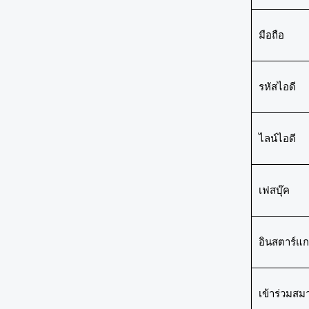
มือถือ
รหัสไอดี
ไลน์ไอดี
เฟสบุ๊ค
อินสตาร์แ
เข้าร่วมสม