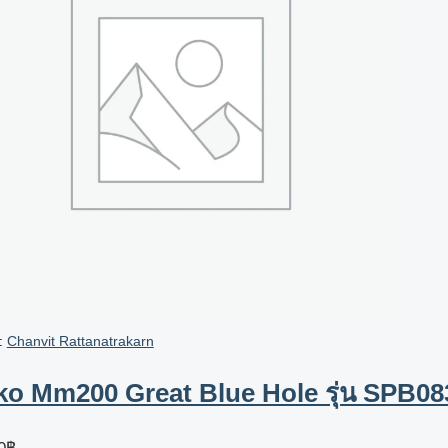
า:
Chanvit Rattanatrakarn
ko Mm200 Great Blue Hole รุ่น SPB08