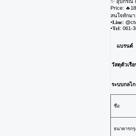
✨ อุปกรณ์ 
Price: 🔥18
สนใจทักมา
•𝐋𝐢𝐧𝐞: @
•𝐓𝐞𝐥: 061
แบรนด์
วัสดุตัวเรื
ระบบกลไก
ชื่อ
ธนาคารกรุ