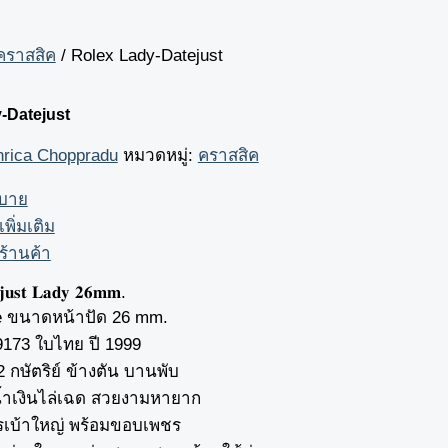
คราสสิค
/ Rolex Lady-Datejust
-Datejust
hrica Choppradu
หมวดหมู่:
คราสสิค
ิบาย
เพิ่มเติม
ร้านค้า
𝐣𝐮𝐬𝐭 𝐋𝐚𝐝𝐲 𝟐𝟔𝐦𝐦.
e ขนาดหน้าปัด 26 mm.
173 ใบไทย ปี 1999
2 กษัตริย์ ข้างตัน บานพับ
้ำเงินไล่เฉด สวยงามหายาก
รเบ้าใหญ่ พร้อมขอบเพชร