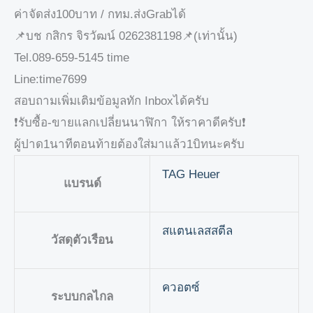
ค่าจัดส่ง100บาท / กทม.ส่งGrabได้
📌บช กสิกร จิรวัฒน์ 0262381198📌(เท่านั้น)
Tel.089-659-5145 time
Line:time7699
สอบถามเพิ่มเติมข้อมูลทัก Inboxได้ครับ
❗️รับซื้อ-ขายแลกเปลี่ยนนาฬิกา ให้ราคาดีครับ❗️
ผู้ปาด1นาทีตอนท้ายต้องใส่มาแล้ว1บิทนะครับ
TAG Heuer
แบรนด์
สแตนเลสสตีล
วัสดุตัวเรือน
ควอตซ์
ระบบกลไกล