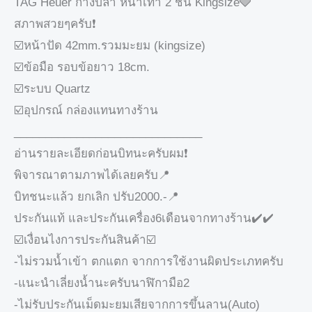
TAG Heuer ก้างปลา หน้าเทา 2 ชั้น Kingsize🩶
สภาพสวยๆครับ❗️
☑️หน้าปัด 42mm.รวมมะยม (kingsize)
☑️ข้อมือ รอบข้อยาว 18cm.
☑️ระบบ Quartz
☑️อุปกรณ์ กล่องแทนทางร้าน
______________________________
อ่านรายละเอียดก่อนบิทนะครับผม❗️
พิจารณาตามภาพได้เลยครับ📍
บิทชนะแล้ว ยกเลิก ปรับ2000.-📍
ประกันแท้ และประกันเครื่อง6เดือนจากทางร้าน✔️✔️
☑️เงื่อนไงการประกันสินค้า☑️
-ไม่รวมน้ำเข้า ตกแตก จากการใช้งานผิดประเภทครับ
-แนะนำเลี่ยงน้ำนะครับนาฬิกามือ2
-ไม่รับประกันเม็ดมะยมเสียจากการขึ้นลาน(Auto)