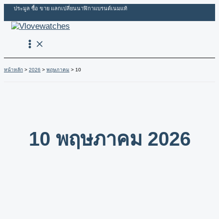
Skip
Pongsakorn
Phanumas
ประมูล ซื้อ ขาย แลกเปลี่ยนนาฬิกาแบรนด์เนมแท้
to
Sakorn
Koedwong
content
(WL3583)
(WL3582)
หน้าหลัก
2026
พฤษภาคม
10
10 พฤษภาคม 2026