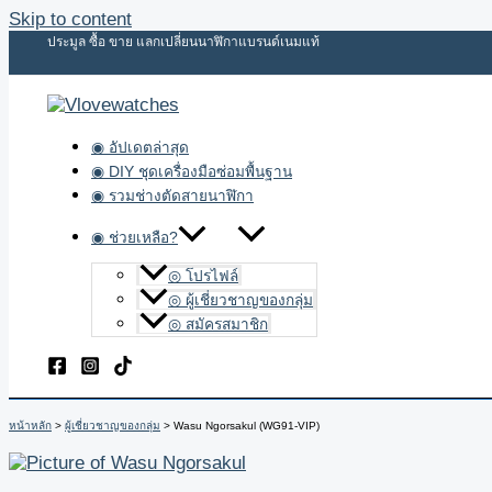
Skip to content
ประมูล ซื้อ ขาย แลกเปลี่ยนนาฬิกาแบรนด์เนมแท้
◉ อัปเดตล่าสุด
◉ DIY ชุดเครื่องมือซ่อมพื้นฐาน
◉ รวมช่างตัดสายนาฬิกา
◉ ช่วยเหลือ?
◎ โปรไฟล์
◎ ผู้เชี่ยวชาญของกลุ่ม
◎ สมัครสมาชิก
หน้าหลัก
ผู้เชี่ยวชาญของกลุ่ม
Wasu Ngorsakul (WG91-VIP)