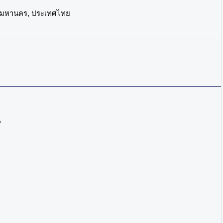
พมหานคร, ประเทศไทย
”