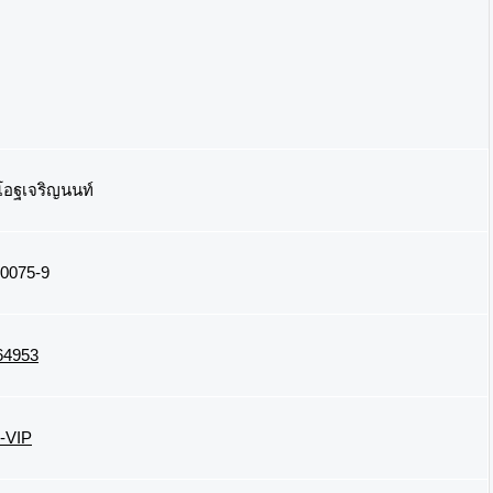
โอฐเจริญนนท์
50075-9
64953
-VIP