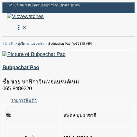
Skip
คุณ
ชื่อ*
อีเมล*
ลิ้งค์
ประมูล ซื้อ ขาย แลกเปลี่ยนนาฬิกาแบรนด์เนมแท้
to
ให้
เครดิต
content
เครดิต
..................
หน้าหลัก
ผู้เชี่ยวชาญของกลุ่ม
Bubpachat Pao (WG2845-VIP)
Bubpachat Pao
ซื้อ ขาย นาฬิกาวินเทจแบรนด์เนม
065-8489220
รายการสินค้า
ชื่อ
นพดล บุบผาชาติ